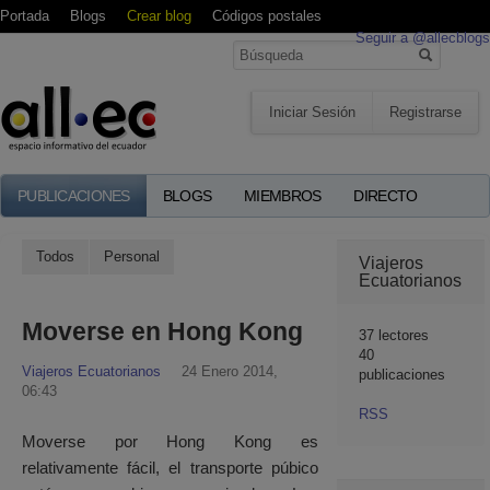
Portada
Blogs
Crear blog
Códigos postales
Seguir a @allecblogs
Iniciar Sesión
Registrarse
PUBLICACIONES
BLOGS
MIEMBROS
DIRECTO
Todos
Personal
Viajeros
Ecuatorianos
Moverse en Hong Kong
37
lectores
40
Viajeros Ecuatorianos
24 Enero 2014,
publicaciones
06:43
RSS
Moverse por Hong Kong es
relativamente fácil, el transporte púbico