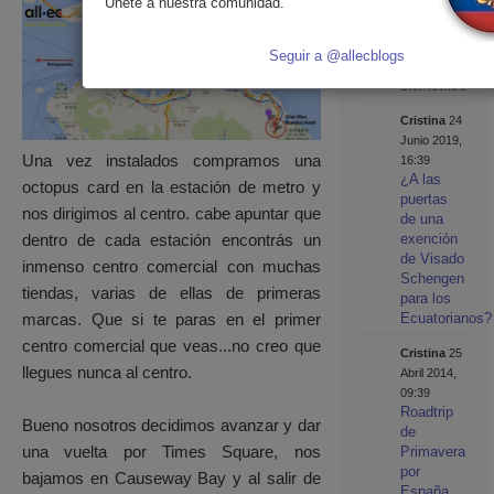
Únete a nuestra comunidad.
de cómo
será el
nuevo
Seguir a @allecblogs
pasaporte
biométrico
Cristina
24
Junio 2019,
Una vez instalados compramos una
16:39
¿A las
octopus card en la estación de metro y
puertas
nos dirigimos al
centro. cabe apuntar que
de una
dentro de cada estación encontrás un
exención
de Visado
inmenso centro comercial con muchas
Schengen
tiendas, varias de ellas de primeras
para los
marcas. Que si te paras en el primer
Ecuatorianos?
centro comercial que veas...no creo que
Cristina
25
llegues nunca al centro.
Abril 2014,
09:39
Roadtrip
Bueno nosotros decidimos avanzar y dar
de
una vuelta por Times Square, nos
Primavera
por
bajamos en Causeway Bay y al salir de
España