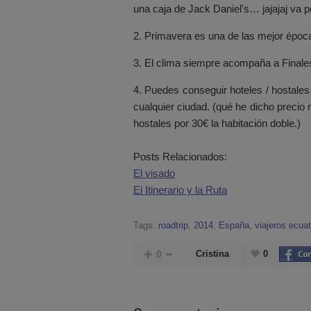
una caja de Jack Daniel's… jajajaj va p
2. Primavera es una de las mejor époc
3. El clima siempre acompaña a Finales 
4. Puedes conseguir hoteles / hostales
cualquier ciudad. (qué he dicho precio
hostales por 30€ la habitación doble.)
Posts Relacionados:
El visado
El Itinerario y la Ruta
Tags:
roadtrip
,
2014
,
España
,
viajeros ecua
0
Cristina
0