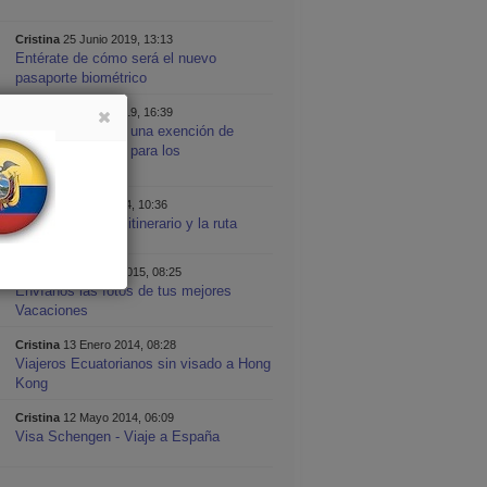
Cristina
25 Junio 2019, 13:13
Entérate de cómo será el nuevo
pasaporte biométrico
Cristina
24 Junio 2019, 16:39
¿A las puertas de una exención de
Visado Schengen para los
Ecuatorianos?
Cristina
4 Mayo 2014, 10:36
España 2014 - El itinerario y la ruta
Cristina
2 Octubre 2015, 08:25
Envíanos las fotos de tus mejores
Vacaciones
Cristina
13 Enero 2014, 08:28
Viajeros Ecuatorianos sin visado a Hong
Kong
Cristina
12 Mayo 2014, 06:09
Visa Schengen - Viaje a España