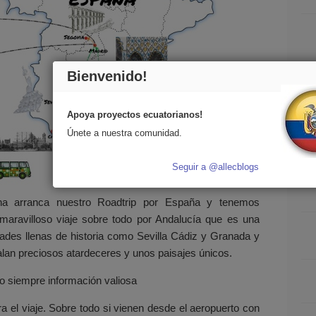
Bienvenido!
Apoya proyectos ecuatorianos!
Únete a nuestra comunidad.
Seguir a @allecblogs
a arranca nuestro Roadtrip por España y tenemos
ravilloso viaje sobre todo por Andalucía que es una
es llenas de historia como Sevilla Cádiz y Granada y
an preciosos atardeceres y unos paisajes únicos.
mo siempre información valiosa
 el viaje. Sobre todo si vienen desde el aeropuerto con