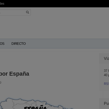
les
OS
DIRECTO
Vi
37
l
 por España
40 
9
RS
Pu