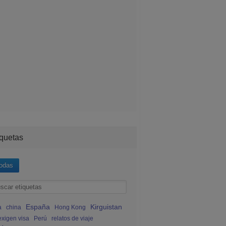
iquetas
odas
España
Kirguistan
a
china
Hong Kong
exigen visa
Perú
relatos de viaje