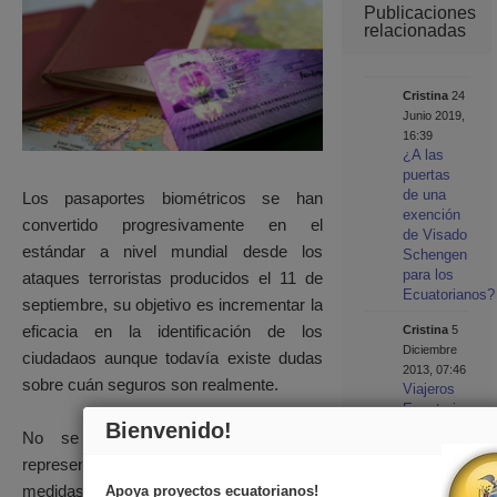
Publicaciones
relacionadas
Cristina
24
Junio 2019,
16:39
¿A las
puertas
de una
Los pasaportes biométricos se han
exención
convertido progresivamente en el
de Visado
estándar a nivel mundial desde los
Schengen
para los
ataques terroristas producidos el 11 de
Ecuatorianos?
septiembre, su objetivo es incrementar la
eficacia en la identificación de los
Cristina
5
Diciembre
ciudadaos aunque todavía existe dudas
2013, 07:46
sobre cuán seguros son realmente.
Viajeros
Ecuatorianos:
Bienvenido!
Visado a
No se discute el incremento que
Dinamarca
representan en cuanto a la toma de
para
Ecuatorianos
medidas biométricas pero si se han
Apoya proyectos ecuatorianos!