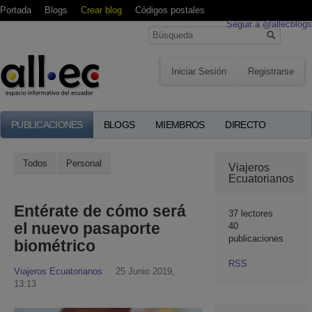
Portada
Blogs
Crear blog
Códigos postales
Seguir a @allecblogs
Iniciar Sesión
Registrarse
PUBLICACIONES
BLOGS
MIEMBROS
DIRECTO
Todos
Personal
Viajeros
Ecuatorianos
Entérate de cómo será
37
lectores
el nuevo pasaporte
40
publicaciones
biométrico
RSS
Viajeros Ecuatorianos
25 Junio 2019,
13:13